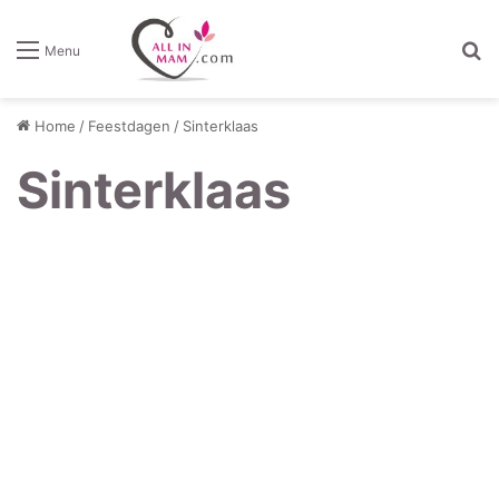
Z
Menu
Home
/
Feestdagen
/
Sinterklaas
Sinterklaas
De
legende
van
Sinterklaas;
hoe
de
traditie
ooit
ontstond