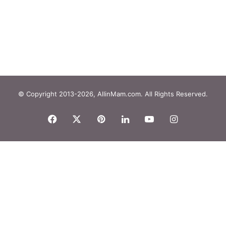
Vuurwerk: de gevaren voor je
kind
© Copyright 2013-2026, AllinMam.com. All Rights Reserved.
Facebook
X
Pinterest
LinkedIn
YouTube
Instagram