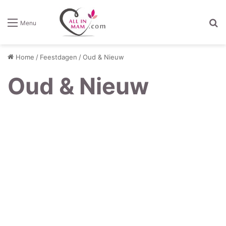
Z
Menu
Home
/
Feestdagen
/
Oud & Nieuw
Oud & Nieuw
Vuurwerk:
de
gevaren
voor
je
kind