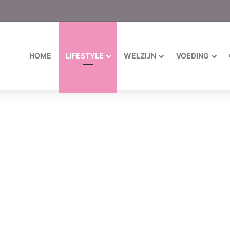
HOME
LIFESTYLE
WELZIJN
VOEDING
erkoelende zomerhit voor tuin,
het steeds lastiger om buiten nog comfortabel te zitten of