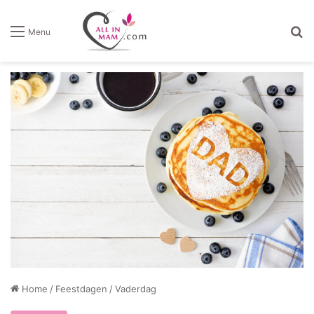
Z
Menu
Home
/
Feestdagen
/
Vaderdag