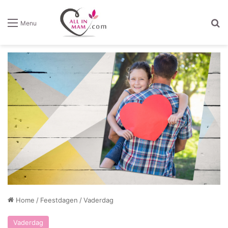
Z
Menu
Home
/
Feestdagen
/
Vaderdag
Vaderdag