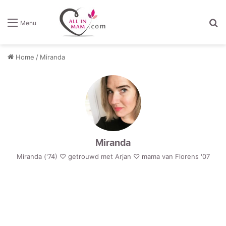
Z
Menu
Home
/
Miranda
Miranda
Miranda ('74) ♡ getrouwd met Arjan ♡ mama van Florens '07
Swap,
snailmail
Lifestyle
en
postcrossing