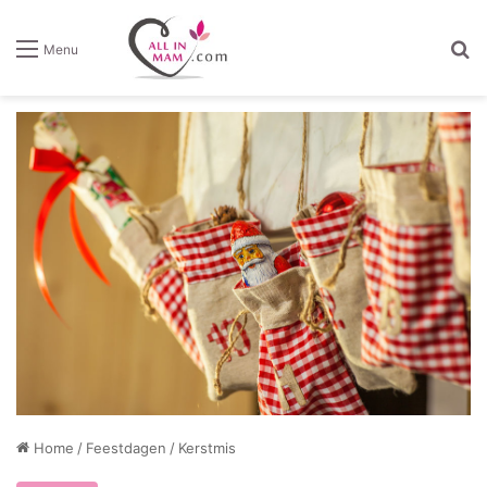
Z
Menu
Home
/
Feestdagen
/
Kerstmis