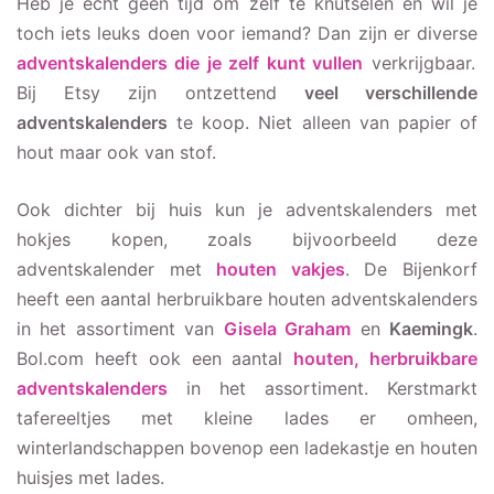
Heb je echt geen tijd om zelf te knutselen en wil je
toch iets leuks doen voor iemand? Dan zijn er diverse
adventskalenders die je zelf kunt vullen
verkrijgbaar.
Bij Etsy zijn ontzettend
veel verschillende
adventskalenders
te koop. Niet alleen van papier of
hout maar ook van stof.
Ook dichter bij huis kun je adventskalenders met
hokjes kopen, zoals bijvoorbeeld deze
adventskalender met
houten vakjes
. De Bijenkorf
heeft een aantal herbruikbare houten adventskalenders
in het assortiment van
Gisela Graham
en
Kaemingk
.
Bol.com heeft ook een aantal
houten, herbruikbare
adventskalenders
in het assortiment. Kerstmarkt
tafereeltjes met kleine lades er omheen,
winterlandschappen bovenop een ladekastje en houten
huisjes met lades.