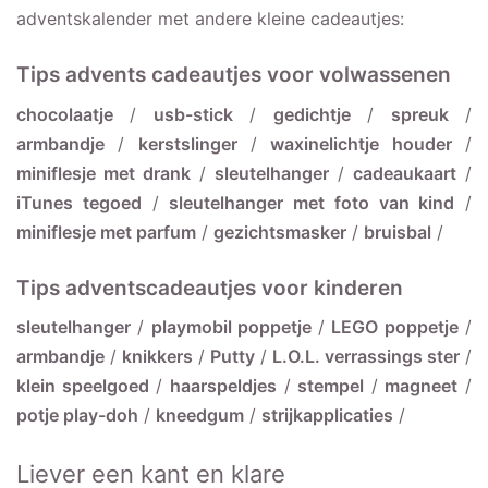
adventskalender met andere kleine cadeautjes:
Tips advents cadeautjes voor volwassenen
chocolaatje
/
usb-stick
/
gedichtje
/
spreuk
/
armbandje
/
kerstslinger
/
waxinelichtje houder
/
miniflesje met drank
/
sleutelhanger
/
cadeaukaart
/
iTunes tegoed
/
sleutelhanger met foto van kind
/
miniflesje met parfum
/
gezichtsmasker
/
bruisbal
/
Tips adventscadeautjes voor kinderen
sleutelhanger
/
playmobil poppetje
/
LEGO poppetje
/
armbandje
/
knikkers
/
Putty
/
L.O.L. verrassings ster
/
klein speelgoed
/
haarspeldjes
/
stempel
/
magneet
/
potje play-doh
/
kneedgum
/
strijkapplicaties
/
Liever een kant en klare