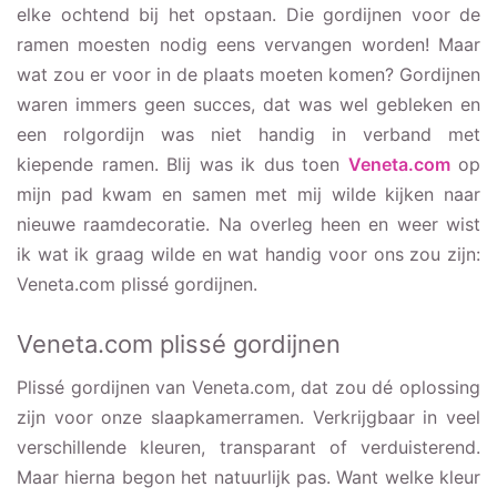
elke ochtend bij het opstaan. Die gordijnen voor de
Mooi geheel aan plissé
ramen moesten nodig eens vervangen worden! Maar
gordijnen
wat zou er voor in de plaats moeten komen? Gordijnen
Mijn ervaring met
waren immers geen succes, dat was wel gebleken en
Veneta.com plissé
een rolgordijn was niet handig in verband met
gordijnen
kiepende ramen. Blij was ik dus toen
Veneta.com
op
mijn pad kwam en samen met mij wilde kijken naar
nieuwe raamdecoratie. Na overleg heen en weer wist
ik wat ik graag wilde en wat handig voor ons zou zijn:
Veneta.com plissé gordijnen.
Veneta.com plissé gordijnen
Plissé gordijnen van Veneta.com, dat zou dé oplossing
zijn voor onze slaapkamerramen. Verkrijgbaar in veel
verschillende kleuren, transparant of verduisterend.
Maar hierna begon het natuurlijk pas. Want welke kleur