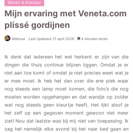
Wonen & Interieur
Mijn ervaring met Veneta.com
plissé gordijnen
Melissa
Last Updated: 21 april 2026
4 minuten lezen
Veneta.com plissé
Ik denk dat iedereen het wel herkent: er zijn van die
gordijnen
dingen die thuis continue blijven liggen. Omdat je er
niet aan toe komt of omdat je niet precies weet wat je
Veneta.com hulpmiddel
voor inmeten
er mee moet. Ik heb het dan over die ene plek waar
nog steeds een lamp moet komen, die foto’s die nog
Veneta.com kleurstalen
aanvragen
moeten worden opgehangen en dat wandje op zolder
wat nog steeds geen kleurtje heeft. Het lijkt alsof je
Advies van Veneta.com
het zelf op een gegeven moment gewoon niet meer
Het monteren van
ziet! Nou dat laatste was bij mij niet van toepassing. Ik
Veneta.com plissé
zag het namelijk elke avond bij het naar bed gaan en
gordijnen