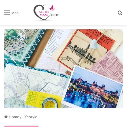
Z
Menu
Home
/
Lifestyle