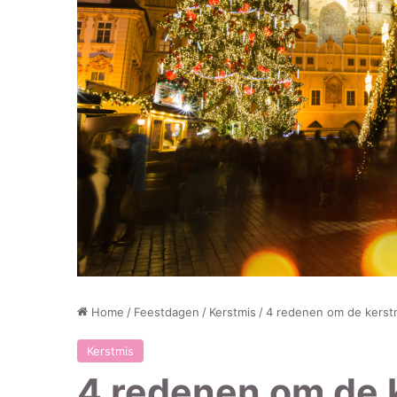
Home
/
Feestdagen
/
Kerstmis
/
4 redenen om de kerstm
Kerstmis
4 redenen om de 