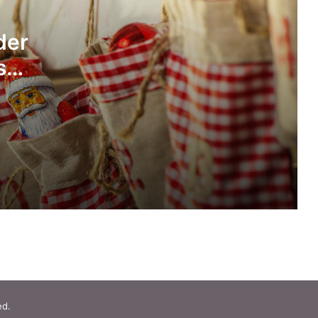
Zelf kerstkoekjes bakken: ideeën en
der
tips
s
10x gezonde kersthapjes maken voor
school
Adventskalender zelf vullen? Check
deze 8 leuke exemplaren!
10x idee voor origineel kerstcadeau
inpakken
ed.