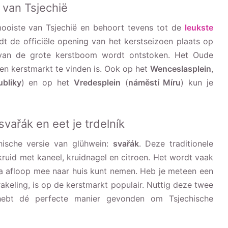
 van Tsjechië
ooiste van Tsjechië en behoort tevens tot de
leukste
dt de officiële opening van het kerstseizoen plaats op
g van de grote kerstboom wordt ontstoken. Het Oude
een kerstmarkt te vinden is. Ook op het
Wenceslasplein
,
bliky
) en op het
Vredesplein
(
náměstí Míru
) kun je
svařák en eet je trdelník
hische versie van glühwein:
svařák
. Deze traditionele
uid met kaneel, kruidnagel en citroen. Het wordt vaak
 na afloop mee naar huis kunt nemen. Heb je meteen een
rakeling, is op de kerstmarkt populair. Nuttig deze twee
je hebt dé perfecte manier gevonden om Tsjechische