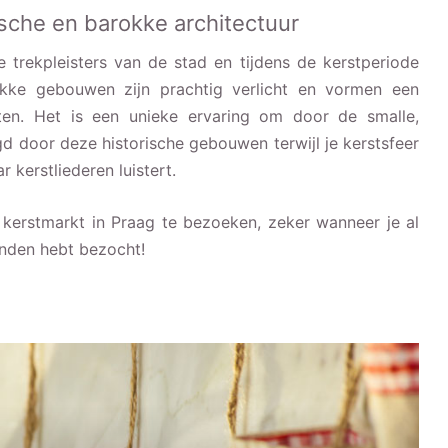
ische en barokke architectuur
 trekpleisters van de stad en tijdens de kerstperiode
kke gebouwen zijn prachtig verlicht en vormen een
en. Het is een unieke ervaring om door de smalle,
gd door deze historische gebouwen terwijl je kerstsfeer
 kerstliederen luistert.
 kerstmarkt in Praag te bezoeken, zeker wanneer je al
anden hebt bezocht!
10x zelf adventskalender maken +
leuke advents cadeautjes
25x leuke kerstfilm op Netflix 2022
(voor kinderen en volwassenen)