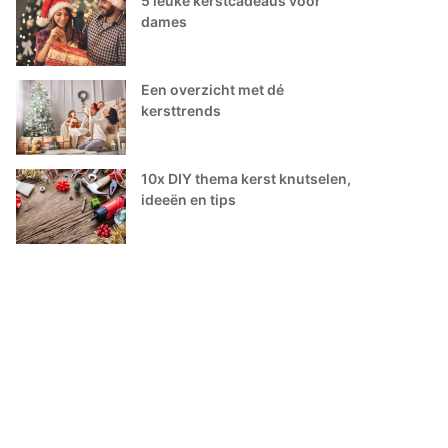
5 leuke kerstcadeaus voor
dames
Een overzicht met dé
kersttrends
10x DIY thema kerst knutselen,
ideeën en tips