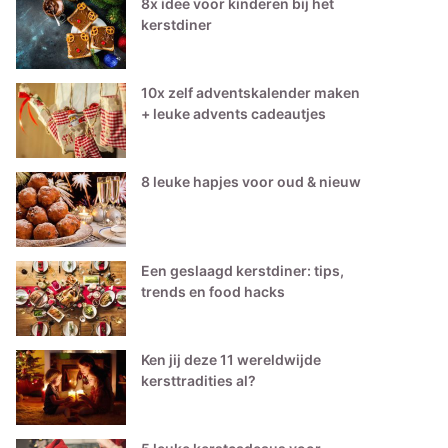
8x idee voor kinderen bij het
kerstdiner
10x zelf adventskalender maken
+ leuke advents cadeautjes
8 leuke hapjes voor oud & nieuw
Een geslaagd kerstdiner: tips,
trends en food hacks
Ken jij deze 11 wereldwijde
kersttradities al?