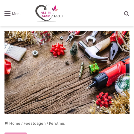
Z
Menu
Home
/
Feestdagen
/
Kerstmis