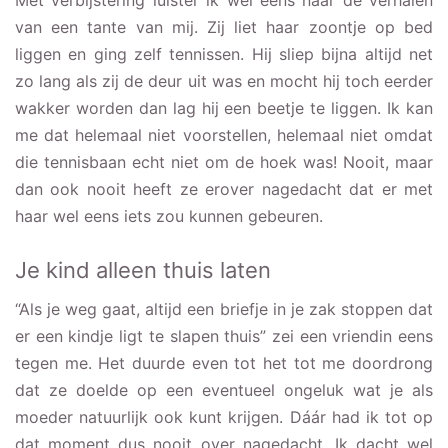
Met verbijstering luister ik wel eens naar de verhalen
van een tante van mij. Zij liet haar zoontje op bed
liggen en ging zelf tennissen. Hij sliep bijna altijd net
zo lang als zij de deur uit was en mocht hij toch eerder
wakker worden dan lag hij een beetje te liggen. Ik kan
me dat helemaal niet voorstellen, helemaal niet omdat
die tennisbaan echt niet om de hoek was! Nooit, maar
dan ook nooit heeft ze erover nagedacht dat er met
haar wel eens iets zou kunnen gebeuren.
Je kind alleen thuis laten
“Als je weg gaat, altijd een briefje in je zak stoppen dat
er een kindje ligt te slapen thuis” zei een vriendin eens
tegen me. Het duurde even tot het tot me doordrong
dat ze doelde op een eventueel ongeluk wat je als
moeder natuurlijk ook kunt krijgen. Dáár had ik tot op
dat moment dus nooit over nagedacht. Ik dacht wel