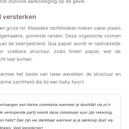
terst stijlvolle aankondiging op de gevel.
d versterken
een grote rol. Klassieke rechthoeken maken vaker plaats
dgemaakte, golvende randen. Deze organische vormen
 van de beertjestrend. Qua papier wordt er nadrukkelijk
 voelbare structuur, zoals linnen papier, wat de
cht laat komen.
hiermee het beste van twee werelden: de structuur en
warme zachtheid die bij een baby hoort.
ij ontvangen een kleine commissie wanneer je doorklikt via zo'n
, de verkopende partij neemt deze commissie voor zijn rekening.
den hebt? Dan zijn we dankbaar wanneer je je aankoop doet via
inkjes. Veel leesplezier!