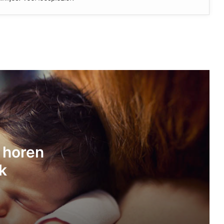
10 keer wat je niet wilt horen tijdens je
kraambezoek
11x wat mannen moeten weten over
een bevalling
Wat je niet wilt horen voor, tijdens of
t horen
na je bevalling
k
8 tips voor opgedroogd snot
verwijderen bij je dreumes