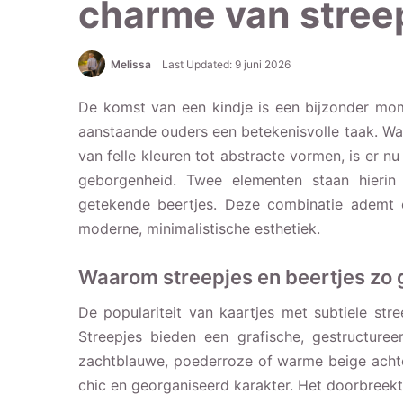
charme van streep
Melissa
Last Updated: 9 juni 2026
De komst van een kindje is een bijzonder mom
aanstaande ouders een betekenisvolle taak. Wa
van felle kleuren tot abstracte vormen, is er nu
geborgenheid. Twee elementen staan hierin c
getekende beertjes. Deze combinatie ademt 
moderne, minimalistische esthetiek.
Waarom streepjes en beertjes zo g
De populariteit van kaartjes met subtiele stre
Streepjes bieden een grafische, gestructuree
zachtblauwe, poederroze of warme beige achter
chic en georganiseerd karakter. Het doorbreek