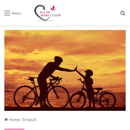
Z
Menu
Home
/
EropUit