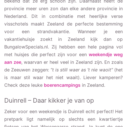
bekend dat ze erg schoon zijn. Daarnaast heeft de
provincie meer uren zon dan elke andere provincie in
Nederland. Dit in combinatie met heerlijke verse
visschotels maakt Zeeland de perfecte bestemming
voor een strandvakantie. Wanneer je een
vakantiehuisje zoekt in Zeeland kijk dan op
BungalowSpecials.nl. Zij hebben een hele pagina vol
met huisjes die perfect zijn voor een
weekendje weg
aan zee
, waarvan er heel veel in Zeeland zijn. En zoals
de Zeeuwen zeggen:
“t is still waer as ’t nie waoit”
(het
is maar stil waar het niet waait). Liever kamperen?
Check deze leuke
boerencampings
in Zeeland.
Duinrell – Daar kikker je van op
Zeker voor een weekendje is Duinrell echt perfect! Het
pretpark ligt namelijk op slechts een kwartiertje
fietsen van het Wassenaarse strand. Je kunt de ene