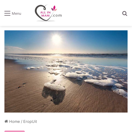
Z
Menu
Home
/
EropUit