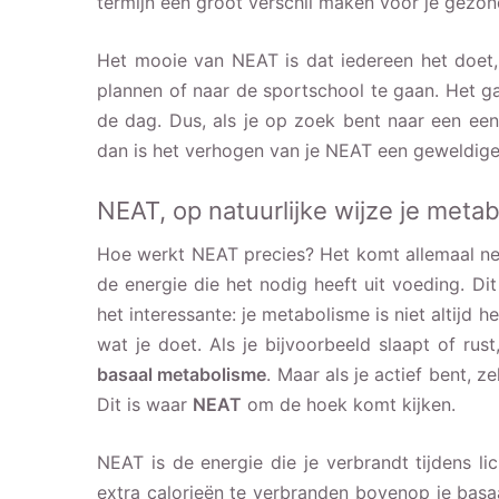
termijn een groot verschil maken voor je gezon
Het mooie van NEAT is dat iedereen het doet, 
plannen of naar de sportschool te gaan. Het 
de dag. Dus, als je op zoek bent naar een ee
dan is het verhogen van je NEAT een geweldige
NEAT, op natuurlijke wijze je met
Hoe werkt NEAT precies? Het komt allemaal nee
de energie die het nodig heeft uit voeding. D
het interessante: je metabolisme is niet altijd 
wat je doet. Als je bijvoorbeeld slaapt of rust
basaal metabolisme
. Maar als je actief bent, z
Dit is waar
NEAT
om de hoek komt kijken.
NEAT is de energie die je verbrandt tijdens li
extra calorieën te verbranden bovenop je basaa