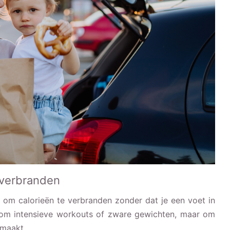
 verbranden
t om calorieën te verbranden zonder dat je een voet in
t om intensieve workouts of zware gewichten, maar om
 maakt.