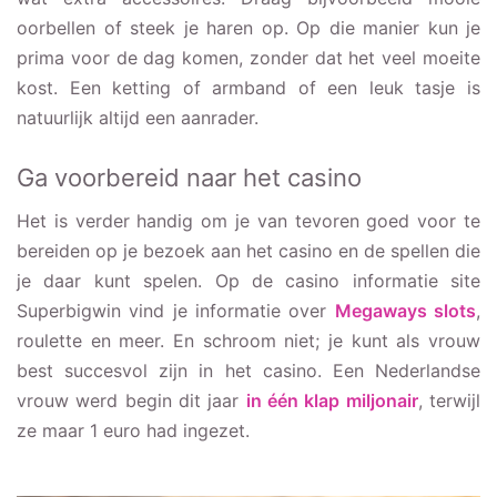
oorbellen of steek je haren op. Op die manier kun je
prima voor de dag komen, zonder dat het veel moeite
kost. Een ketting of armband of een leuk tasje is
natuurlijk altijd een aanrader.
Ga voorbereid naar het casino
Het is verder handig om je van tevoren goed voor te
bereiden op je bezoek aan het casino en de spellen die
je daar kunt spelen. Op de casino informatie site
Superbigwin vind je informatie over
Megaways slots
,
roulette en meer. En schroom niet; je kunt als vrouw
best succesvol zijn in het casino. Een Nederlandse
vrouw werd begin dit jaar
in één klap miljonair
, terwijl
ze maar 1 euro had ingezet.