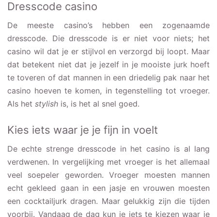
Dresscode casino
De meeste casino’s hebben een zogenaamde
dresscode. Die dresscode is er niet voor niets; het
casino wil dat je er stijlvol en verzorgd bij loopt. Maar
dat betekent niet dat je jezelf in je mooiste jurk hoeft
te toveren of dat mannen in een driedelig pak naar het
casino hoeven te komen, in tegenstelling tot vroeger.
Als het
stylish
is, is het al snel goed.
Kies iets waar je je fijn in voelt
De echte strenge dresscode in het casino is al lang
verdwenen. In vergelijking met vroeger is het allemaal
veel soepeler geworden. Vroeger moesten mannen
echt gekleed gaan in een jasje en vrouwen moesten
een cocktailjurk dragen. Maar gelukkig zijn die tijden
voorbij. Vandaag de dag kun je iets te kiezen waar je