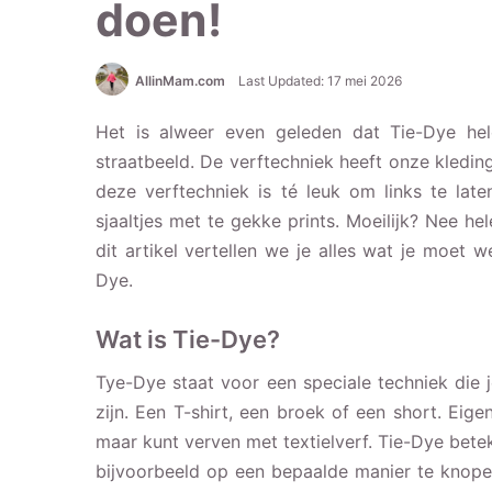
doen!
AllinMam.com
Last Updated: 17 mei 2026
Het is alweer even geleden dat Tie-Dye hel
straatbeeld. De verftechniek heeft onze kledi
deze verftechniek is té leuk om links te late
sjaaltjes met te gekke prints. Moeilijk? Nee he
dit artikel vertellen we je alles wat je moet 
Dye.
Wat is Tie-Dye?
Tye-Dye staat voor een speciale techniek die je
zijn. Een T-shirt, een broek of een short. Eige
maar kunt verven met textielverf. Tie-Dye bete
bijvoorbeeld op een bepaalde manier te knopen