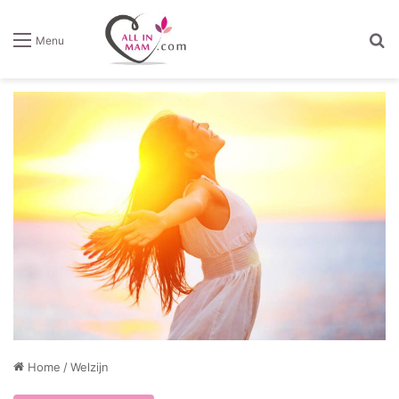
Z
Menu
Home
/
Welzijn