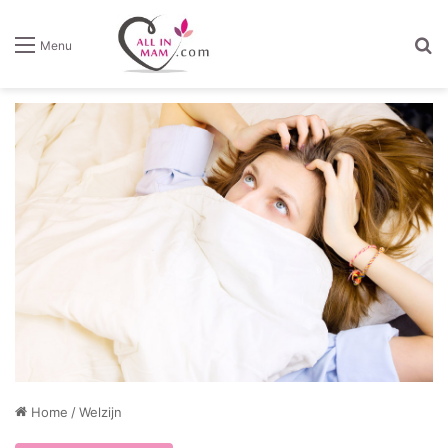
Z
Menu
Home
/
Welzijn