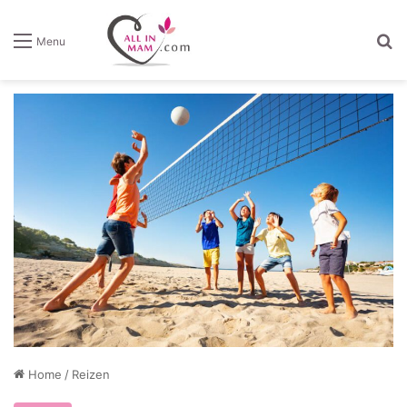
Z
Menu
Home
/
Reizen