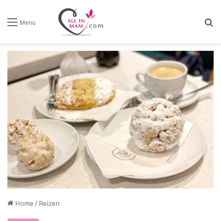
Z
Menu
Home
/
Reizen