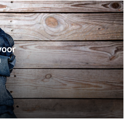
Ervaring met One2Track GPS
kinderhorloge
Fortnite voor een 8-jarige: wel of niet?
voor
n
Hoe vertel je (niet) aan je kind dat
Sinterklaas niet bestaat
Wanneer is het tijd voor een
kinderhorloge?
FurReal friends Rock-A-Too, de
gezellige papegaai