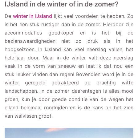
Rust, geen bussen vol
IJsland in de winter of in de zomer?
met toeristen
De
winter in IJsland
lijkt veel voordelen te hebben. Zo
Golden hour, de hele dag
is het een stuk rustiger dan in de zomer. Hierdoor zijn
accommodaties goedkoper en is het bij de
bezienswaardigheden niet zo druk als in het
hoogseizoen. In IJsland kan veel neerslag vallen, het
hele jaar door. Maar in de winter valt deze neerslag
vaak in de vorm van sneeuw en laat ik dat nou een
stuk leuker vinden dan regen! Bovendien word je in de
winter geregeld getrakteerd op prachtig witte
landschappen. In de zomer daarentegen is alles mooi
groen, kun je door goede conditie van de wegen het
eiland helemaal rondrijden en is de kans op het zien
van walvissen groot.