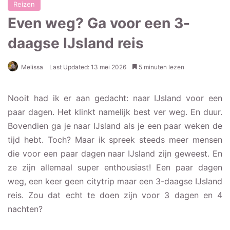
Reizen
Even weg? Ga voor een 3-
daagse IJsland reis
Melissa
Last Updated: 13 mei 2026
5 minuten lezen
IJsland in winter of
Nooit had ik er aan gedacht: naar IJsland voor een
zomer?
paar dagen. Het klinkt namelijk best ver weg. En duur.
Bovendien ga je naar IJsland als je een paar weken de
3-daagse IJsland reis
tijd hebt. Toch? Maar ik spreek steeds meer mensen
Highlights in het zuiden
die voor een paar dagen naar IJsland zijn geweest. En
van IJsland
ze zijn allemaal super enthousiast! Een paar dagen
Het noorderlicht in
weg, een keer geen citytrip maar een 3-daagse IJsland
IJsland
reis. Zou dat echt te doen zijn voor 3 dagen en 4
Eindeloos witte
nachten?
landschappen