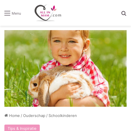
Z
Menu
Home
/
Ouderschap
/
Schoolkinderen
Tips & Inspiratie