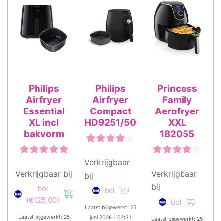
Philips
Philips
Princess
Airfryer
Airfryer
Family
Essential
Compact
Aerofryer
XL incl
HD9251/50
XXL
bakvorm
182055
Verkrijgbaar
Verkrijgbaar bij
Verkrijgbaar
bij
bij
bol
bol
(€125,00)
bol
Laatst bijgewerkt: 25
Laatst bijgewerkt: 25
juni 2026 - 02:31
Laatst bijgewerkt: 25