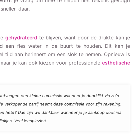
wordt je vraag om mee te helpen niet telkens gevolgd
sneller klaar.
jde
gehydrateerd
te blijven, want door de drukte kan je
ijd een fles water in de buurt te houden. Dit kan je
l tijd aan herinnert om een slok te nemen. Opnieuw is
 maar je kan ook kiezen voor professionele
esthetische
ij ontvangen een kleine commissie wanneer je doorklikt via zo'n
, de verkopende partij neemt deze commissie voor zijn rekening.
den hebt? Dan zijn we dankbaar wanneer je je aankoop doet via
inkjes. Veel leesplezier!