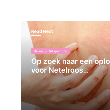
Read Next
Balans & Ontspanning
Op zoek naar een opl
voor Netelroos
(Dermografie)