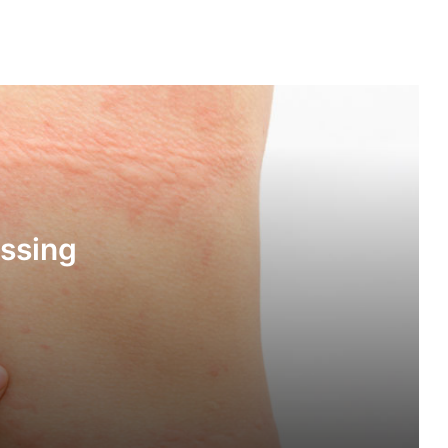
Op zoek naar een oplossing voor
Netelroos (Dermografie)
5 tips tegen slecht in slaap komen
Goed voornemen: 3 zelfliefde tips om
ossing
het nieuwe jaar mee te starten
6 voordelen van een verkoelend
kussen
Dames doe eens gek, ga boksen!