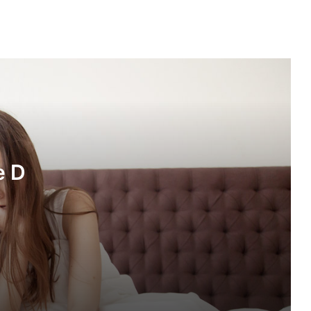
Hoe herken je vitamine D tekort?
Testa Omega 3 review
5 tips voor een lekkere maar gezonde
lunch voor kinderen
e D
Seborroïsch, allergisch, atopisch en
andere vormen van eczeem
Waarom kalkhoudend water je huid
uitdroogt