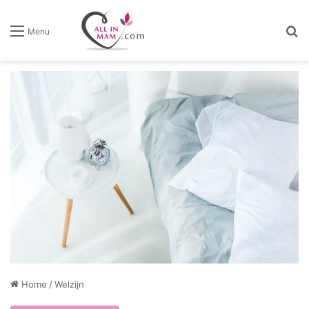
Z
Menu
Home
/
Welzijn