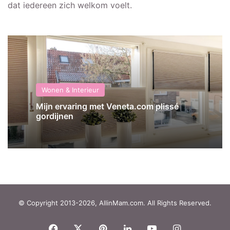
dat iedereen zich welkom voelt.
Wonen & Interieur
Mijn ervaring met Veneta.com plissé
gordijnen
© Copyright 2013-2026, AllinMam.com. All Rights Reserved.
Facebook
X
Pinterest
LinkedIn
YouTube
Instagram