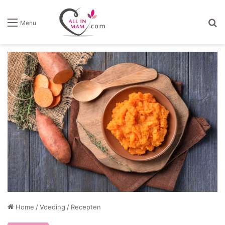
Z
Menu
Home
/
Voeding
/
Recepten