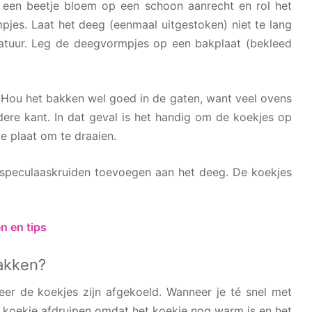
een beetje bloem op een schoon aanrecht en rol het
pjes. Laat het deeg (eenmaal uitgestoken) niet te lang
tuur. Leg de deegvormpjes op een bakplaat (bekleed
. Hou het bakken wel goed in de gaten, want veel ovens
ere kant. In dat geval is het handig om de koekjes op
e plaat om te draaien.
 speculaaskruiden toevoegen aan het deeg. De koekjes
n en tips
bakken?
eer de koekjes zijn afgekoeld. Wanneer je té snel met
e koekje afdruipen omdat het koekje nog warm is en het