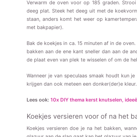
Verwarm de oven voor op 185 graden. Strooi 
deeg plat. Steek het deeg uit met de koekvorm
staan, anders komt het weer op kamertempera
met bakpapier).
Bak de koekjes in ca. 15 minuten af in de oven
bakken aan de ene kant sneller dan aan de and
de plaat even van plek te wisselen of om de hel
Wanneer je van speculaas smaak houdt kun je
krijgen dan ook meteen een donker(der)e kleur.
Lees ook:
10x DIY thema kerst knutselen, ideeë
Koekjes versieren voor of na het 
Koekjes versieren doe je na het bakken, wann
glazuur aan de slag gaat kan het glazuur van j