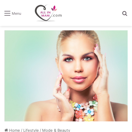
Z
Menu
Home
/
Lifestyle
/
Mode & Beauty