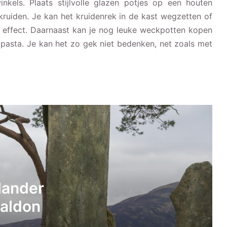
nkels. Plaats stijlvolle glazen potjes op een houten
kruiden. Je kan het kruidenrek in de kast wegzetten of
uk effect. Daarnaast kan je nog leuke weckpotten kopen
 pasta. Je kan het zo gek niet bedenken, net zoals met
De (volgorde van) Outlander boeken
van Diana Gabaldon
Review Emma matras, ervaring en tips
om lekker te slapen
Dyson review: Dyson V8 ervaringen na
lander
een aantal weken gebruik
aldon
Verwisselbare fotodoeken van