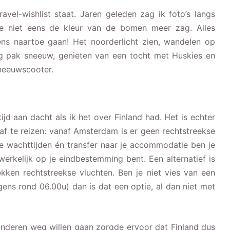
ravel-wishlist staat. Jaren geleden zag ik foto’s langs
 niet eens de kleur van de bomen meer zag. Alles
ens naartoe gaan! Het noorderlicht zien, wandelen op
g pak sneeuw, genieten van een tocht met Huskies en
neeuwscooter.
ijd aan dacht als ik het over Finland had. Het is echter
f te reizen: vanaf Amsterdam is er geen rechtstreekse
e wachttijden én transfer naar je accommodatie ben je
werkelijk op je eindbestemming bent. Een alternatief is
kken rechtstreekse vluchten. Ben je niet vies van een
gens rond 06.00u) dan is dat een optie, al dan niet met
kinderen weg willen gaan zorgde ervoor dat Finland dus