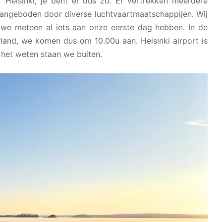
 Helsinki, je bent er dus zo. Er vertrekken meerdere
 aangeboden door diverse luchtvaartmaatschappijen. Wij
e meteen al iets aan onze eerste dag hebben. In de
erland, we komen dus om 10.00u aan. Helsinki airport is
 het weten staan we buiten.