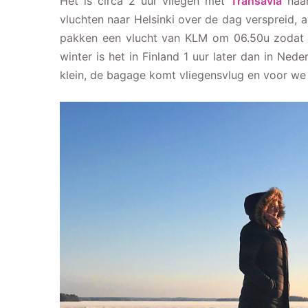
Het is circa 2 uur vliegen met
Transavia
naar
vluchten naar Helsinki over de dag verspreid,
pakken een vlucht van KLM om 06.50u zodat w
winter is het in Finland 1 uur later dan in Ned
klein, de bagage komt vliegensvlug en voor we