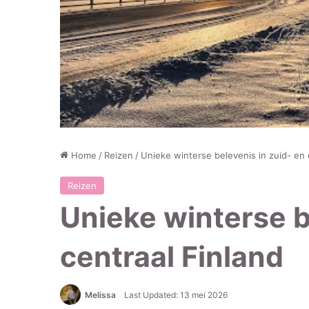
Home
/
Reizen
/
Unieke winterse belevenis in zuid- en 
Reizen
Unieke winterse b
centraal Finland
Melissa
Last Updated: 13 mei 2026