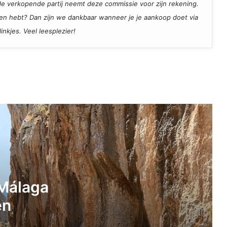
, de verkopende partij neemt deze commissie voor zijn rekening.
den hebt? Dan zijn we dankbaar wanneer je je aankoop doet via
inkjes. Veel leesplezier!
Twee wandelingen in Málaga die je
zou moeten lopen
Opvouwbare dakkoffer: onze Hapro
softbox ervaring
Lekker slapen in een tent op een
Málaga
topdekmatras
en