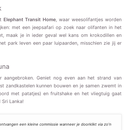
k
et
Elephant Transit Home
, waar weesolifantjes worden
jken: met een jeepsafari op zoek naar olifanten in het
iet, maak je in ieder geval wel kans om krokodillen en
et park leven een paar luipaarden, misschien zie jij er
una
er aangebroken. Geniet nog even aan het strand van
lust zandkastelen kunnen bouwen en je samen zwemt in
bord met patatjes) en fruitshake en het vliegtuig gaat
 Sri Lanka!
ij ontvangen een kleine commissie wanneer je doorklikt via zo'n