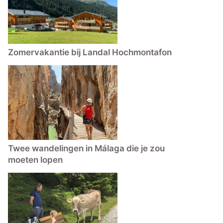
Zomervakantie bij Landal Hochmontafon
Twee wandelingen in Málaga die je zou
moeten lopen