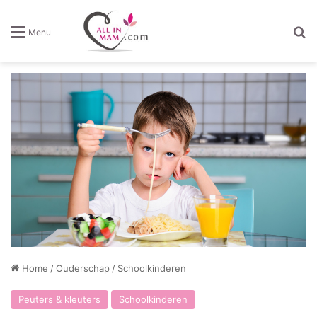
Z
Menu
Home
/
Ouderschap
/
Schoolkinderen
Peuters & kleuters
Schoolkinderen