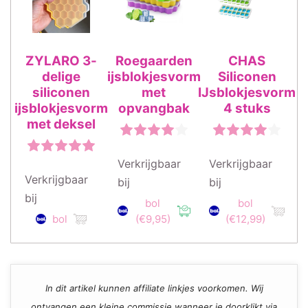
ZYLARO 3-
Roegaarden
CHAS
delige
ijsblokjesvorm
Siliconen
siliconen
met
IJsblokjesvorm
ijsblokjesvorm
opvangbak
4 stuks
met deksel
Verkrijgbaar
Verkrijgbaar
Verkrijgbaar
bij
bij
bij
bol
bol
bol
(€9,95)
(€12,99)
In dit artikel kunnen affiliate linkjes voorkomen. Wij
ontvangen een kleine commissie wanneer je doorklikt via