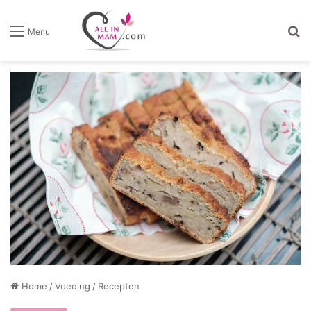
Z
Menu
Home
/
Voeding
/
Recepten