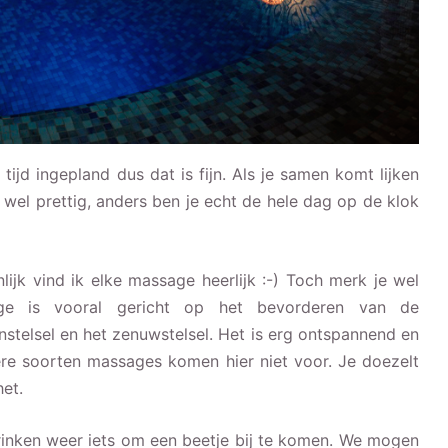
jd ingepland dus dat is fijn. Als je samen komt lijken
 wel prettig, anders ben je echt de hele dag op de klok
lijk vind ik elke massage heerlijk :-) Toch merk je wel
sage is vooral gericht op het bevorderen van de
stelsel en het zenuwstelsel. Het is erg ontspannend en
ere soorten massages komen hier niet voor. Je doezelt
et.
drinken weer iets om een beetje bij te komen. We mogen