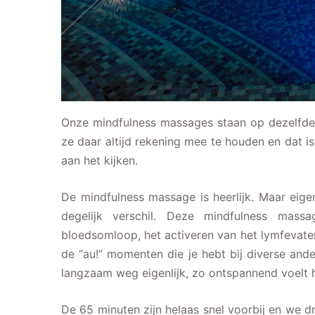
Onze mindfulness massages staan op dezelfde ti
ze daar altijd rekening mee te houden en dat is
aan het kijken.
De mindfulness massage is heerlijk. Maar eigen
degelijk verschil. Deze mindfulness mas
bloedsomloop, het activeren van het lymfevaten
de “au!” momenten die je hebt bij diverse and
langzaam weg eigenlijk, zo ontspannend voelt h
De 65 minuten zijn helaas snel voorbij en we 