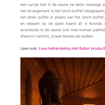
een uurtje niet in de sauna na deze massage 
het arrangement is het lunch buffet inbegrepen
het diner buffet in plaats van het lunch buf
en relaxen bij de open haard af. ’s Avonds 
avonduren in de sauna ook mee kunnen pakken. H
sfeervol verlicht, zowel binnen als buiten.
Lees ook:
Luxe behandeling met Babor produc