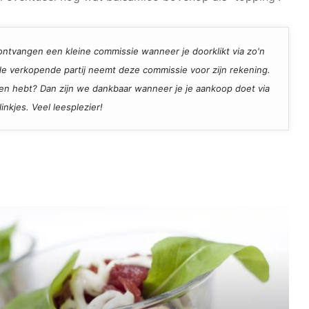
ij ontvangen een kleine commissie wanneer je doorklikt via zo'n
, de verkopende partij neemt deze commissie voor zijn rekening.
den hebt? Dan zijn we dankbaar wanneer je je aankoop doet via
inkjes. Veel leesplezier!
Recept voor Carpaccio in een glaasje;
net even anders
Maak je tosti koolhydraatarm,
makkelijk én lekker
Bananencake zonder boter en suiker,