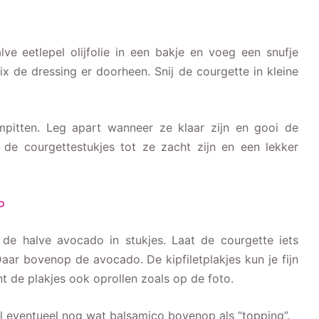
lve eetlepel olijfolie in een bakje en voeg een snufje
x de dressing er doorheen. Snij de courgette in kleine
pitten. Leg apart wanneer ze klaar zijn en gooi de
k de courgettestukjes tot ze zacht zijn en een lekker
o
 de halve avocado in stukjes. Laat de courgette iets
aar bovenop de avocado. De kipfiletplakjes kun je fijn
t de plakjes ook oprollen zoals op de foto.
l eventueel nog wat balsamico bovenop als “topping”.