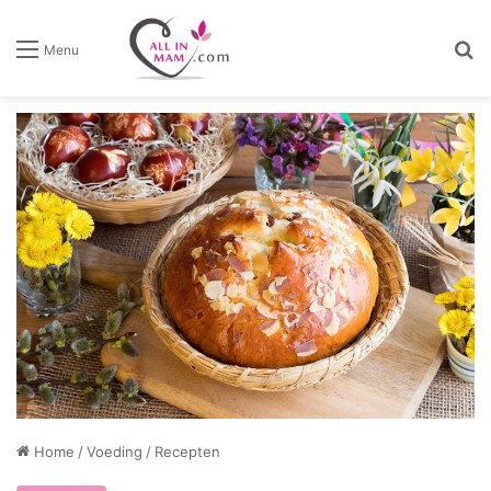
Z
Menu
Home
/
Voeding
/
Recepten