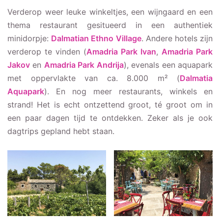
Verderop weer leuke winkeltjes, een wijngaard en een
thema restaurant gesitueerd in een authentiek
minidorpje:
Dalmatian Ethno Village
. Andere hotels zijn
verderop te vinden (
Amadria Park Ivan
,
Amadria Park
Jakov
en
Amadria Park Andrija
), evenals een aquapark
met oppervlakte van ca. 8.000 m² (
Dalmatia
Aquapark
). En nog meer restaurants, winkels en
strand! Het is echt ontzettend groot, té groot om in
een paar dagen tijd te ontdekken. Zeker als je ook
dagtrips gepland hebt staan.