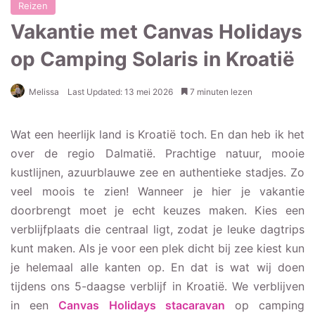
Reizen
Vakantie met Canvas Holidays
op Camping Solaris in Kroatië
Melissa
Last Updated: 13 mei 2026
7 minuten lezen
Camping Solaris in
Wat een heerlijk land is Kroatië toch. En dan heb ik het
Sibenik
over de regio Dalmatië. Prachtige natuur, mooie
kustlijnen, azuurblauwe zee en authentieke stadjes. Zo
Het inchecken op
Camping Solaris
veel moois te zien! Wanneer je hier je vakantie
doorbrengt moet je echt keuzes maken. Kies een
Moda Plus Canvas
Holidays stacaravan
verblijfplaats die centraal ligt, zodat je leuke dagtrips
kunt maken. Als je voor een plek dicht bij zee kiest kun
Camping Solaris in
je helemaal alle kanten op. En dat is wat wij doen
Sibenik
tijdens ons 5-daagse verblijf in Kroatië. We verblijven
Het overkoepelende
in een
Canvas Holidays stacaravan
op camping
Amadria Park