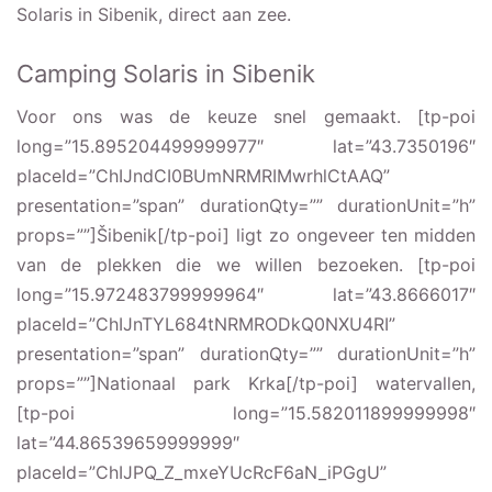
Solaris in Sibenik, direct aan zee.
De campingwinkel op
Camping Solaris
Camping Solaris in Sibenik
Camping Solaris als
uitvalsbasis voor dagtrips
Voor ons was de keuze snel gemaakt. [tp-poi
long=”15.895204499999977″ lat=”43.7350196″
Sibenik
placeId=”ChIJndCI0BUmNRMRIMwrhlCtAAQ”
Klis Fortress
presentation=”span” durationQty=”” durationUnit=”h”
National Park Plitvice
props=””]Šibenik[/tp-poi] ligt zo ongeveer ten midden
van de plekken die we willen bezoeken. [tp-poi
National Park Krka
long=”15.972483799999964″ lat=”43.8666017″
Primosten
placeId=”ChIJnTYL684tNRMRODkQ0NXU4RI”
Split
presentation=”span” durationQty=”” durationUnit=”h”
props=””]Nationaal park Krka[/tp-poi] watervallen,
Trogir
[tp-poi long=”15.582011899999998″
Meer informatie over
lat=”44.86539659999999″
Canvas Holidays
placeId=”ChIJPQ_Z_mxeYUcRcF6aN_iPGgU”
accommodaties