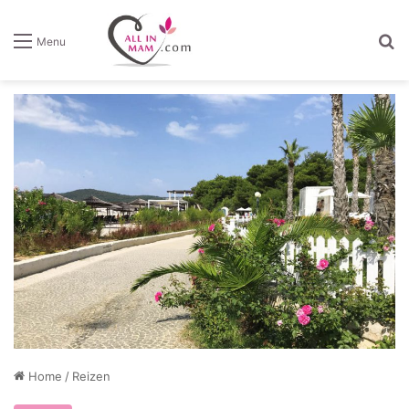
Z
Menu
Home
/
Reizen