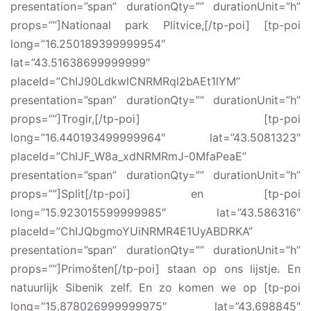
presentation=”span” durationQty=”” durationUnit=”h”
props=””]Nationaal park Plitvice,[/tp-poi] [tp-poi
long=”16.250189399999954″
lat=”43.51638699999999″
placeId=”ChIJ90LdkwlCNRMRql2bAEt1lYM”
presentation=”span” durationQty=”” durationUnit=”h”
props=””]Trogir,[/tp-poi] [tp-poi
long=”16.440193499999964″ lat=”43.5081323″
placeId=”ChIJF_W8a_xdNRMRmJ-0MfaPeaE”
presentation=”span” durationQty=”” durationUnit=”h”
props=””]Split[/tp-poi] en [tp-poi
long=”15.923015599999985″ lat=”43.586316″
placeId=”ChIJQbgmoYUiNRMR4E1UyABDRKA”
presentation=”span” durationQty=”” durationUnit=”h”
props=””]Primošten[/tp-poi] staan op ons lijstje. En
natuurlijk Sibenik zelf. En zo komen we op [tp-poi
long=”15.878026999999975″ lat=”43.698845″