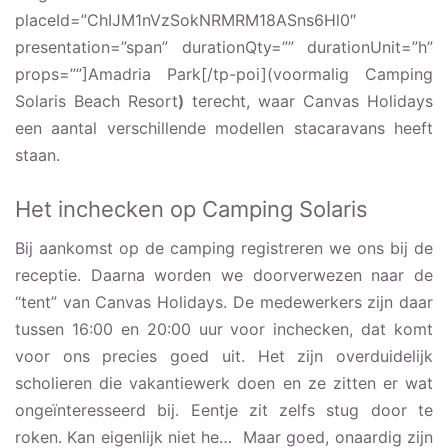
placeId=”ChIJM1nVzSokNRMRM18ASns6Hl0″
presentation=”span” durationQty=”” durationUnit=”h”
props=””]Amadria Park[/tp-poi](voormalig Camping
Solaris Beach Resort
)
terecht, waar Canvas Holidays
een aantal verschillende modellen stacaravans heeft
staan.
Het inchecken op Camping Solaris
Bij aankomst op de camping registreren we ons bij de
receptie. Daarna worden we doorverwezen naar de
“tent” van Canvas Holidays. De medewerkers zijn daar
tussen 16:00 en 20:00 uur voor inchecken, dat komt
voor ons precies goed uit. Het zijn overduidelijk
scholieren die vakantiewerk doen en ze zitten er wat
ongeïnteresseerd bij. Eentje zit zelfs stug door te
roken. Kan eigenlijk niet he… Maar goed, onaardig zijn