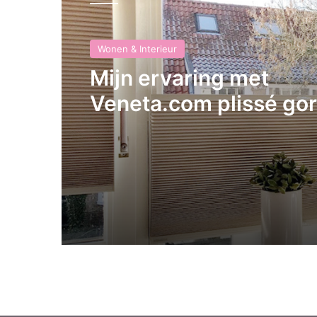
Wonen & Interieur
Mijn ervaring met
Veneta.com plissé gor