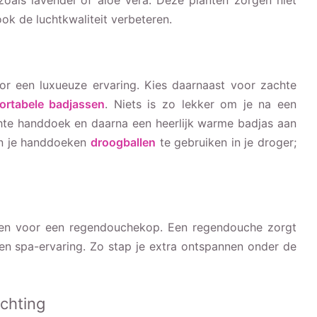
zoals lavendel of aloë vera. Deze planten zorgen niet
k de luchtkwaliteit verbeteren.
oor een luxueuze ervaring. Kies daarnaast voor zachte
ortabele badjassen
. Niets is zo lekker om je na een
chte handdoek en daarna een heerlijk warme badjas aan
an je handdoeken
droogballen
te gebruiken in je droger;
len voor een regendouchekop. Een regendouche zorgt
een spa-ervaring. Zo stap je extra ontspannen onder de
ichting