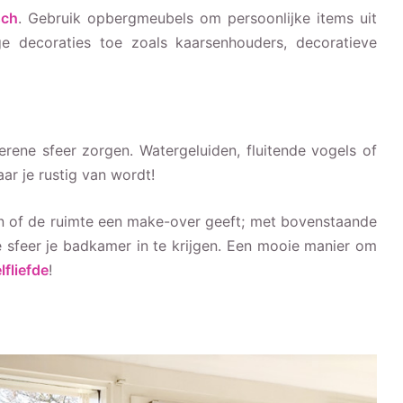
sch
. Gebruik opbergmeubels om persoonlijke items uit
e decoraties toe zoals kaarsenhouders, decoratieve
ene sfeer zorgen. Watergeluiden, fluitende vogels of
ar je rustig van wordt!
n of de ruimte een make-over geeft; met bovenstaande
e sfeer je badkamer in te krijgen. Een mooie manier om
lfliefde
!
Mijn ervaring met Veneta.com plissé
gordijnen