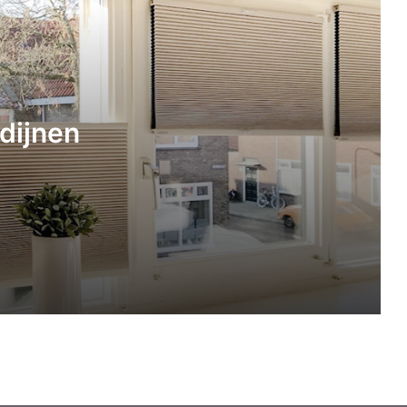
Schaduw en verkoeling met een
schaduwdoek
5 ideeën voor een blokhut in de tuin
dijnen
Waar zet je een waterontharder in huis
neer?
Tip voor de herfst en winter: een
gezellige sfeer in huis
De voordelen van een
badkamermeubel met waskom