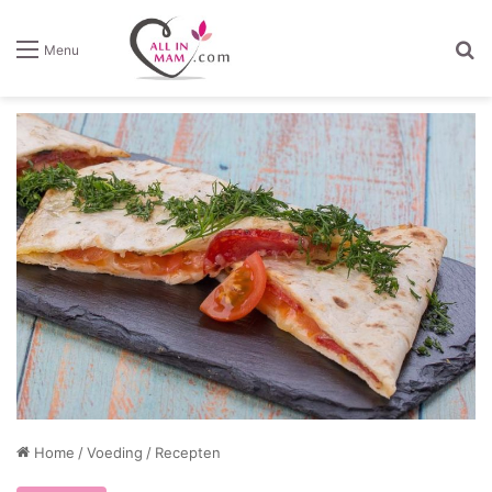
Z
Menu
Home
/
Voeding
/
Recepten