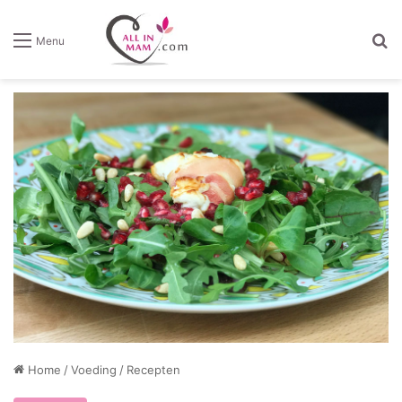
Z
Menu
Home
/
Voeding
/
Recepten