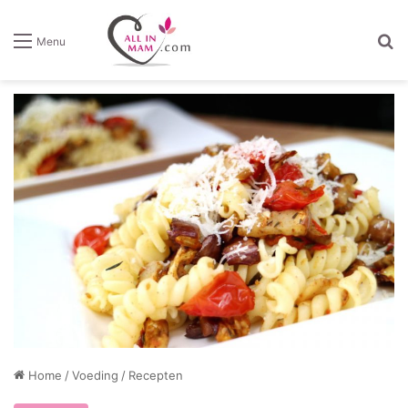
Z
Menu
Home
/
Voeding
/
Recepten