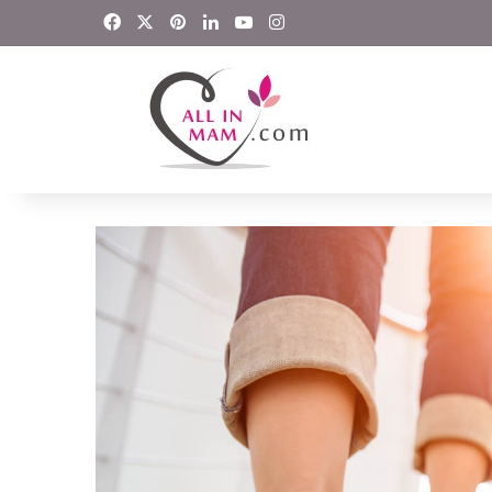
Facebook
X
Pinterest
LinkedIn
YouTube
Instagram