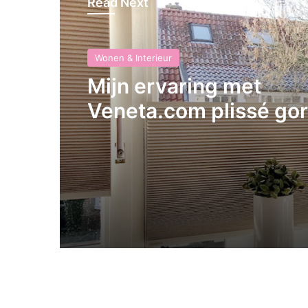
Read Next
Wonen & Interieur
Mijn ervaring met
Veneta.com plissé gor