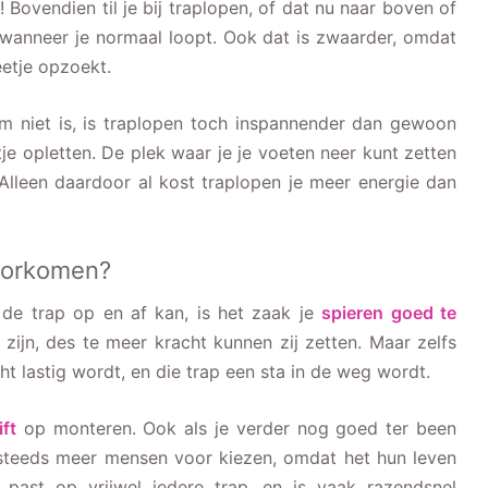
Bovendien til je bij traplopen, of dat nu naar boven of
wanneer je normaal loopt. Ook dat is zwaarder, omdat
etje opzoekt.
em niet is, is traplopen toch inspannender dan gewoon
e opletten. De plek waar je je voeten neer kunt zetten
 Alleen daardoor al kost traplopen je meer energie dan
voorkomen?
de trap op en af kan, is het zaak je
spieren goed te
zijn, des te meer kracht kunnen zij zetten. Maar zelfs
 lastig wordt, en die trap een sta in de weg wordt.
ift
op monteren. Ook als je verder nog goed ter been
r steeds meer mensen voor kiezen, omdat het hun leven
 past op vrijwel iedere trap, en is vaak razendsnel