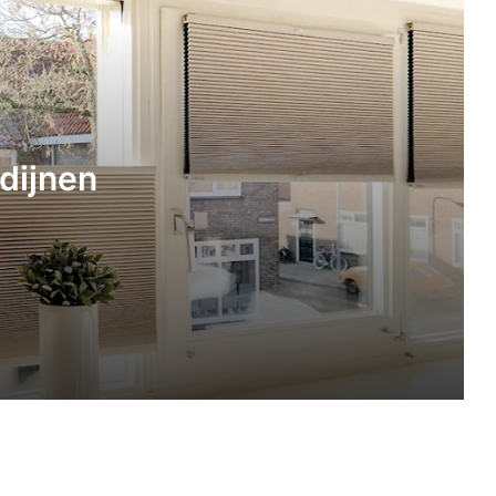
Schaduw en verkoeling met een
schaduwdoek
5 ideeën voor een blokhut in de tuin
dijnen
Waar zet je een waterontharder in huis
neer?
Tip voor de herfst en winter: een
gezellige sfeer in huis
De voordelen van een
badkamermeubel met waskom