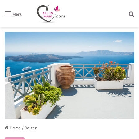
Z
Menu
Home
/
Reizen