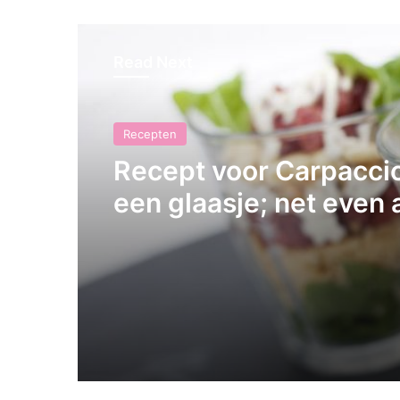
Read Next
Recepten
Recept voor Carpaccio
een glaasje; net even