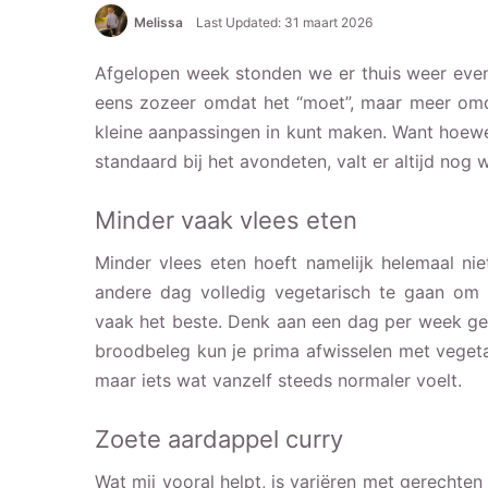
Melissa
Last Updated: 31 maart 2026
Afgelopen week stonden we er thuis weer even b
eens zozeer omdat het “moet”, maar meer omda
kleine aanpassingen in kunt maken. Want hoewel 
standaard bij het avondeten, valt er altijd nog w
Minder vaak vlees eten
Minder vlees eten hoeft namelijk helemaal nie
andere dag volledig vegetarisch te gaan om 
vaak het beste. Denk aan een dag per week gee
broodbeleg kun je prima afwisselen met vegeta
maar iets wat vanzelf steeds normaler voelt.
Zoete aardappel curry
Wat mij vooral helpt, is variëren met gerechten 