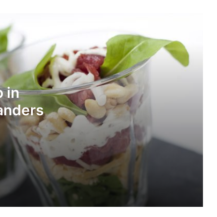
net even anders
Maak je tosti koolhydraatarm,
makkelijk én lekker
Bananencake zonder boter en suiker,
 in
mét havermout
 anders
Dutch Oven brood recept: in 2,5 uur
vers brood op tafel
Koolhydraatarme mug cake met
amandelmeel
Havermoutcake met banaan en
walnoten