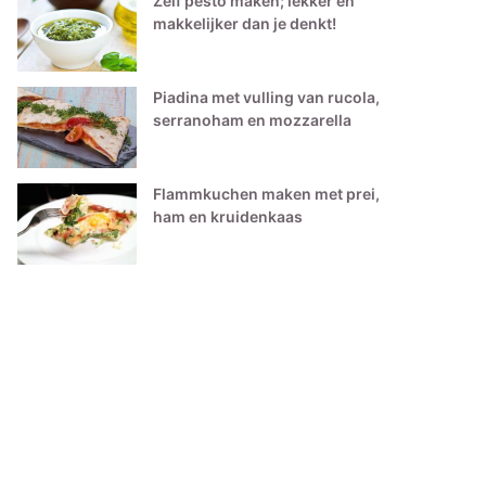
Zelf pesto maken; lekker én
makkelijker dan je denkt!
Piadina met vulling van rucola,
serranoham en mozzarella
Flammkuchen maken met prei,
ham en kruidenkaas